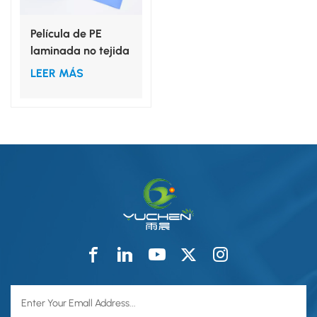
Película de PE
laminada no tejida
de PP hidrófilo o PP
LEER MÁS
repelente al agua