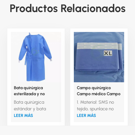
Productos Relacionados
Bata quirúrgica
Campo quirúrgico
esterilizada y no
Campo médico Campo
esterilizada, tallas ML,
superior Campo
Bata quirúrgica
1. Material: SMS no
XL, XXL
inferior Campo lateral
estándar y bata
tejido, spunlace no
quirúrgica reforzada
tejido de pulpa de
LEER MÁS
LEER MÁS
con material SMS,
madera, película
puño de punto, velcro
laminada de PE no