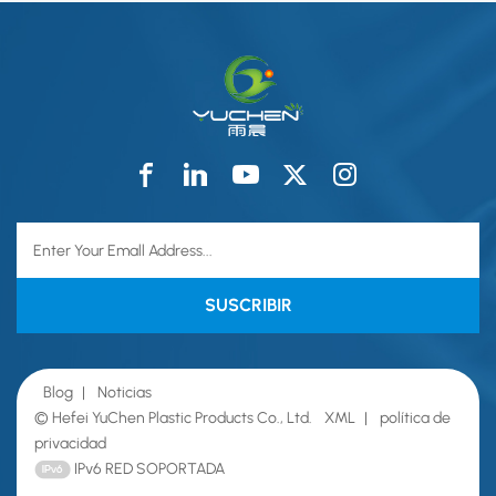
o cintas en la nuca,
tejida de PP, película
estéril con óxido de
laminada de PE no
etileno.
tejida de viscosa,
película laminada de
PE spunlace.2.
Tamaño: 120*150cm,
150*180cm, 180*230cm
y otros tamaños
personalizados.3.
Cortina principal,
cortina lateral, cortina
superior, cortina
inferior, cortina de
sección C, cortina en
forma de U, etc.4.
Esterilizados y no
esterilizados
Blog
|
Noticias
opcionales.
© Hefei YuChen Plastic Products Co., Ltd.
XML
|
política de
privacidad
IPv6 RED SOPORTADA