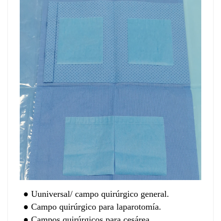
●
U
universal
/
campo quirúrgico general.
●
Campo quirúrgico para laparotomía.
●
Campos quirúrgicos para cesárea.