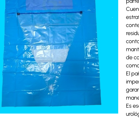
parte
Cuen
estra
conte
resid
conta
mante
de co
como
El p
imper
garan
manej
Es es
uroló