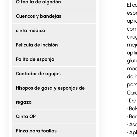
O toalla de algodón
El c
espe
Cuencos y bandejas
apli
como
cinta médica
ciru
mejo
Película de incisión
opti
Palito de esponja
glút
mod
Contador de agujas
de l
pers
Hisopos de gasa y esponjas de
Cara
· De
regazo
· Bo
· Ba
Cinta OP
· As
Pinza para toallas
· Ap