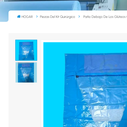
HOGAR
Piezas Del Kit Quirúrgico
Paño Debajo De Los Glúteos 