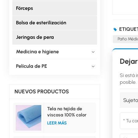
Fórceps
Bolsa de esterilización
ETIQUE
Jeringas de pera
Paño Médi
Medicina e higiene
Dejar
Película de PE
Si está 
posible.
NUEVOS PRODUCTOS
Sujeto
Tela no tejida de
viscosa 100% color
azul para uso médico.
LEER MÁS