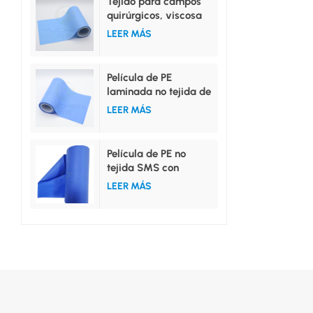
Tejido para campos
quirúrgicos, viscosa
hidrofílica no tejida,
LEER MÁS
película de PE
laminada
Película de PE
laminada no tejida de
PP hidrófilo o PP
LEER MÁS
repelente al agua
Película de PE no
tejida SMS con
laminación completa
LEER MÁS
o media