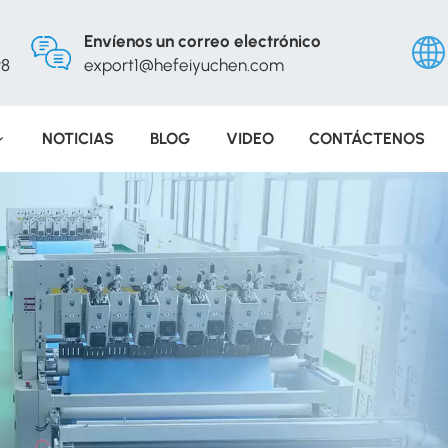
Envíenos un correo electrónico
98
export1@hefeiyuchen.com
NOTICIAS
BLOG
VIDEO
CONTÁCTENOS
Engli
Русс
Españ
Portu
عربي