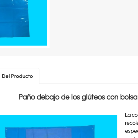
s Del Producto
Paño debajo de los glúteos con bolsa
La co
recol
espec