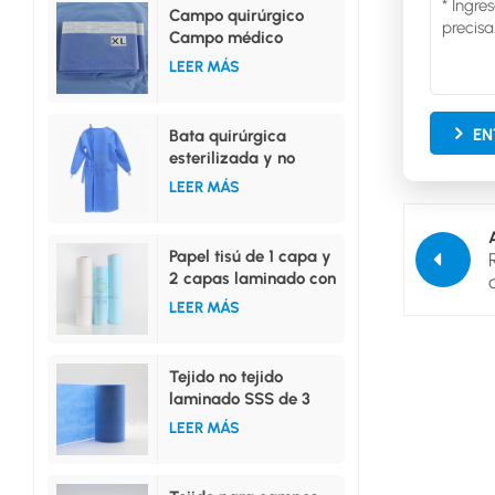
Campo quirúrgico
Campo médico
Campo superior
LEER MÁS
Campo inferior
Campo lateral
EN
Bata quirúrgica
esterilizada y no
esterilizada, tallas
LEER MÁS
ML, XL, XXL
Papel tisú de 1 capa y
2 capas laminado con
película de PE.
LEER MÁS
Tejido no tejido
laminado SSS de 3
capas de alta
LEER MÁS
absorción