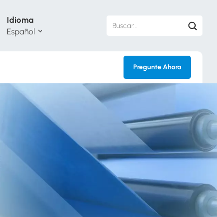
Idioma
Español
Pregunte Ahora
sh
кий
ol
guês