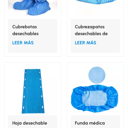
Cubrebotas
Cubrezapatos
desechables
desechables de
médicos SMS de
tela no tejida
LEER MÁS
LEER MÁS
película de PE no
tejida e
impermeable
Hoja desechable
Funda médica