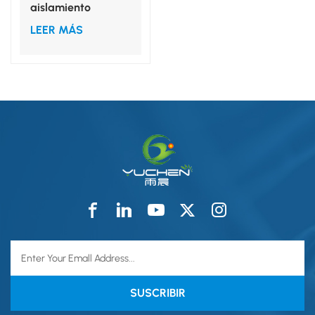
aislamiento
desechable de
LEER MÁS
polipropileno no
tejido, tallas S, M,
L, XL, para uso
médico.