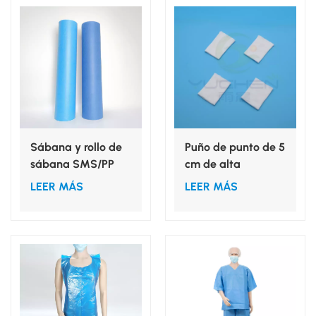
Sábana y rollo de
Puño de punto de 5
sábana SMS/PP
cm de alta
azul para camilla
elasticidad para
LEER MÁS
LEER MÁS
de masaje
batas
quirúrgicas/batas
de aislamiento.