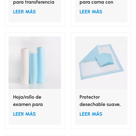
para transferencia
para cama con
de pacientes
elástico completo
LEER MÁS
LEER MÁS
mediante SMS
para hospital
Hoja/rollo de
Protector
examen para
desechable suave,
hospitales y
súper transpirable
LEER MÁS
LEER MÁS
salones de belleza
y absorbente