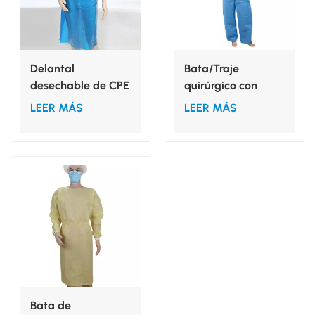
Delantal
Bata/Traje
desechable de CPE
quirúrgico con
a medida para
cuello en V para
LEER MÁS
LEER MÁS
protección de la
uso hospitalario
ropa
Bata de