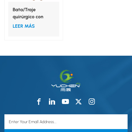
Bata/Traje
quirúrgico con
cuello en V para
LEER MÁS
uso hospitalario