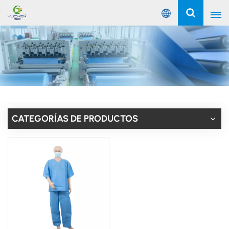
Español
English
Русский
Español
CATEGORÍAS DE PRODUCTOS
Português
عربي