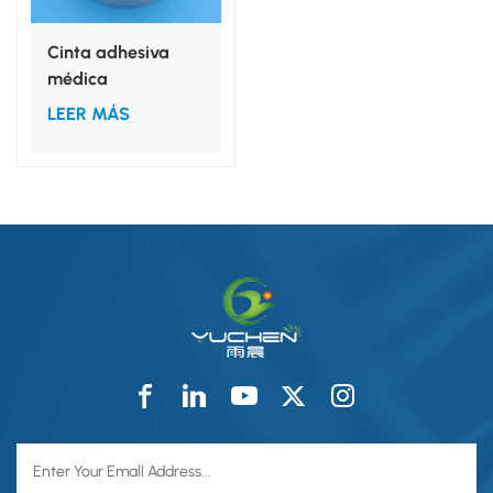
Cinta adhesiva
médica
hipoalergénica de
LEER MÁS
doble cara para
campos
quirúrgicos.