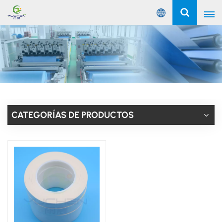
Español
English
Русский
Español
CATEGORÍAS DE PRODUCTOS
Português
عربي