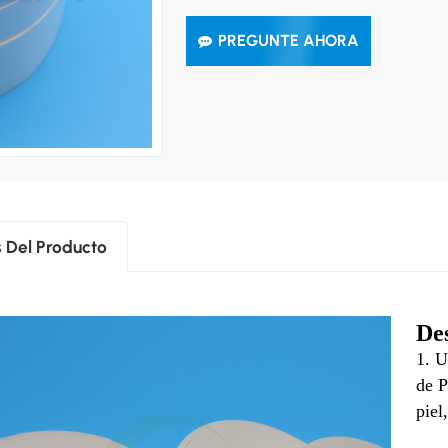
PREGUNTE AHORA
s Del Producto
De
1. U
de P
piel