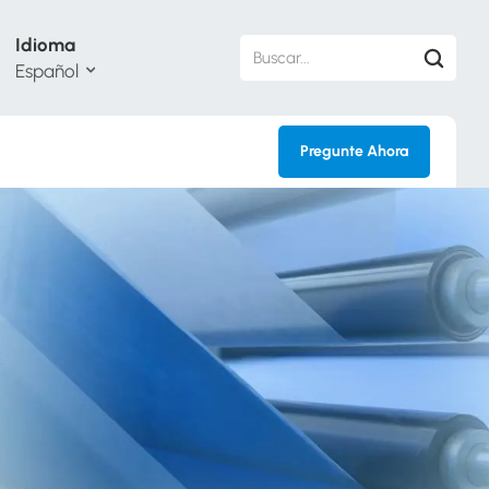
Idioma
Español
Pregunte Ahora
sh
кий
ol
guês