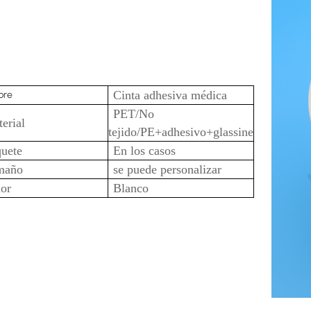
Cinta adhesiva médica
bre
P
ET/No
erial
tejido/PE+adhesivo+glassine
uete
En los casos
maño
se puede personalizar
or
Blanco