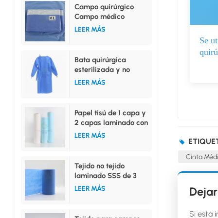
Campo quirúrgico
Campo médico
Campo superior
LEER MÁS
Campo inferior
Se ut
Campo lateral
quirú
Bata quirúrgica
esterilizada y no
esterilizada, tallas
LEER MÁS
ML, XL, XXL
Papel tisú de 1 capa y
2 capas laminado con
película de PE.
LEER MÁS
ETIQUE
Cinta Médi
Tejido no tejido
laminado SSS de 3
capas de alta
Dejar
LEER MÁS
absorción
Si está 