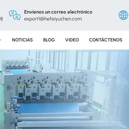
Envíenos un correo electrónico
98
export1@hefeiyuchen.com
NOTICIAS
BLOG
VIDEO
CONTÁCTENOS
Engli
Русс
Españ
Portu
عربي