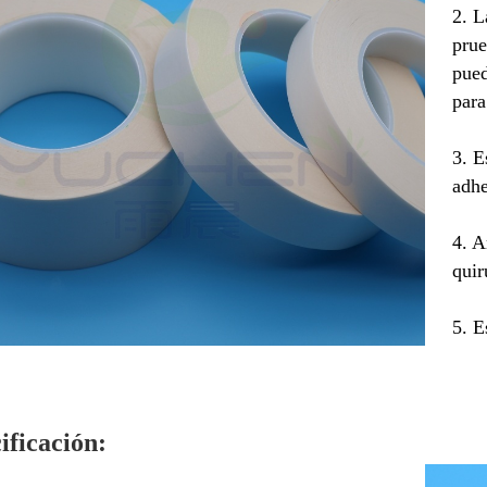
2. L
prue
pued
para
3. E
adhe
4. A
quir
5. E
ificación: