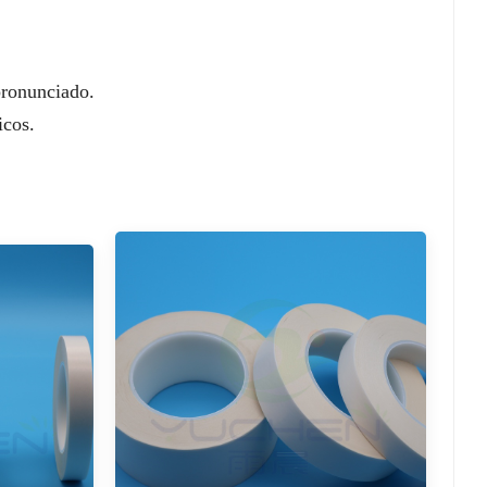
pronunciado.
icos.