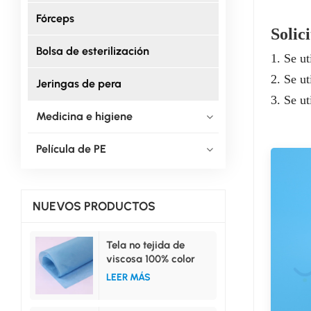
Fórceps
Solic
Bolsa de esterilización
1. Se u
2. Se ut
Jeringas de pera
3. Se ut
Medicina e higiene
Película de PE
NUEVOS PRODUCTOS
Tela no tejida de
viscosa 100% color
azul para uso médico.
LEER MÁS