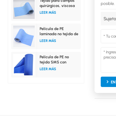
Tejido para campos
posible.
quirúrgicos, viscosa
hidrofílica no tejida,
LEER MÁS
película de PE
Sujeto
laminada
Película de PE
laminada no tejida de
PP hidrófilo o PP
LEER MÁS
repelente al agua
Película de PE no
tejida SMS con
laminación completa
LEER MÁS
o media
EN