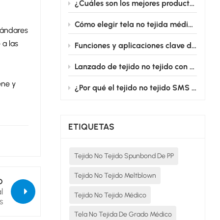
¿Cuáles son los mejores productos de tela no tejida para uso médico destinados a batas quirúrgicas?
Cómo elegir tela no tejida médica para productos médicos desechables
stándares
 a las
Funciones y aplicaciones clave de los campos quirúrgicos fenestrados cardiovasculares
Lanzado de tejido no tejido con película de PE: Desde el quirófano hasta la cama de enfermería, salvaguardando silenciosamente la seguridad médica.
ene y
¿Por qué el tejido no tejido SMS es el estándar de oro para las batas quirúrgicas desechables?
ETIQUETAS
Tejido No Tejido Spunbond De PP
Tejido No Tejido Meltblown
O
l
Tejido No Tejido Médico
s
Tela No Tejida De Grado Médico