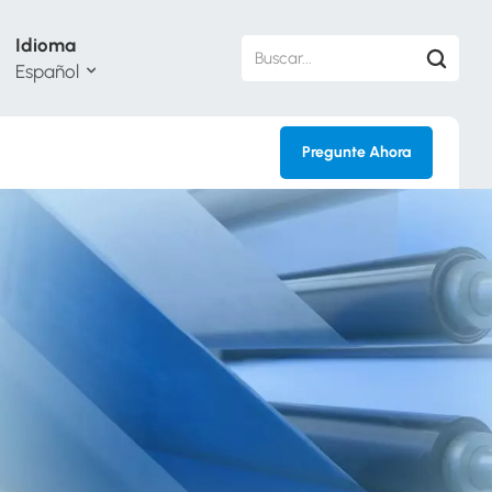
Idioma
Español
Pregunte Ahora
sh
кий
ol
guês