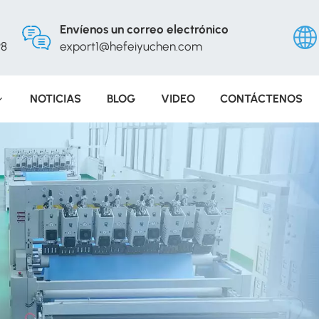
Envíenos un correo electrónico
98
export1@hefeiyuchen.com
NOTICIAS
BLOG
VIDEO
CONTÁCTENOS
Engli
Русс
Españ
Portu
عربي