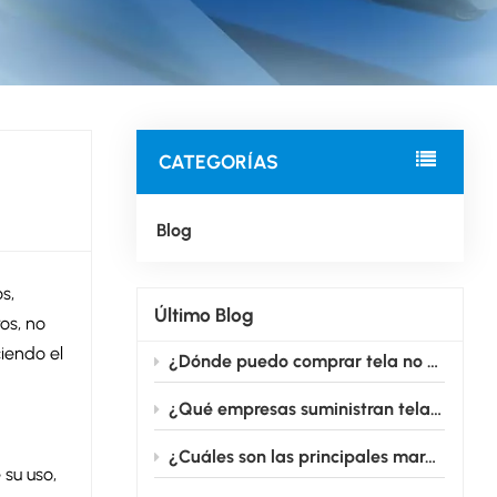
CATEGORÍAS
Blog
s,
Último Blog
os, no
ciendo el
¿Dónde puedo comprar tela no tejida médica adecuada para la producción de mascarillas?
¿Qué empresas suministran tela no tejida para uso médico en grandes cantidades?
¿Cuáles son las principales marcas que fabrican telas no tejidas para uso médico?
su uso,