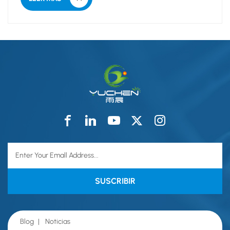
de la zona quirú...
Blog
|
Noticias