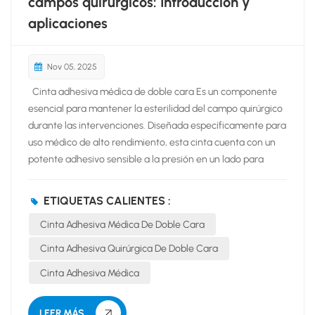
campos quirúrgicos: Introducción y
aplicaciones
Nov 05, 2025
Cinta adhesiva médica de doble cara Es un componente
esencial para mantener la esterilidad del campo quirúrgico
durante las intervenciones. Diseñada específicamente para
uso médico de alto rendimiento, esta cinta cuenta con un
potente adhesivo sensible a la presión en un lado para
adherirse firmemente a la piel del paciente y un adhesivo
más suave en el otro para mantener en su lugar el campo
ETIQUETAS CALIENTES :
quirúrgico (o la película de incisión). Su fórmula es
Cinta Adhesiva Médica De Doble Cara
hipoalergénica, transpirable y está diseñada para
minimizar el traumatismo cutáneo al retirarla, incluso
Cinta Adhesiva Quirúrgica De Doble Cara
después de procedimientos prolongados. La cinta crea un
Cinta Adhesiva Médica
sellado impermeable y fiable que impide la migración de
fluidos y patógenos bajo el campo quirúrgico, reduciendo
significativamente el riesgo de contaminación e infección
LEER MÁS