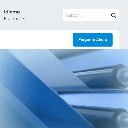
Idioma
Español
Pregunte Ahora
sh
кий
ol
guês