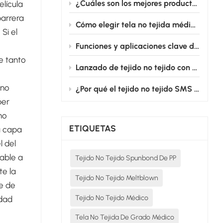
¿Cuáles son los mejores productos de tela no tejida para uso médico destinados a batas quirúrgicas?
lícula
barrera
Cómo elegir tela no tejida médica para productos médicos desechables
Si el
Funciones y aplicaciones clave de los campos quirúrgicos fenestrados cardiovasculares
ue tanto
Lanzado de tejido no tejido con película de PE: Desde el quirófano hasta la cama de enfermería, salvaguardando silenciosamente la seguridad médica.
 no
¿Por qué el tejido no tejido SMS es el estándar de oro para las batas quirúrgicas desechables?
ber
no
ETIQUETAS
a capa
l del
iable a
Tejido No Tejido Spunbond De PP
te la
Tejido No Tejido Meltblown
se de
Tejido No Tejido Médico
idad
Tela No Tejida De Grado Médico