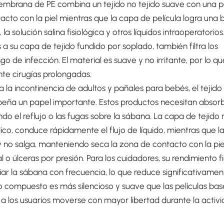
membrana de PE combina un tejido no tejido suave con una pe
cto con la piel mientras que la capa de película logra una 
 solución salina fisiológica y otros líquidos intraoperatorios. 
a su capa de tejido fundido por soplado, también filtra los
o de infección. El material es suave y no irritante, por lo q
te cirugías prolongadas.
la incontinencia de adultos y pañales para bebés, el tejido
eña un papel importante. Estos productos necesitan absor
do el reflujo o las fugas sobre la sábana. La capa de tejido 
lico, conduce rápidamente el flujo de líquido, mientras que l
 y no salga, manteniendo seca la zona de contacto con la pie
 o úlceras por presión. Para los cuidadores, su rendimiento f
ar la sábana con frecuencia, lo que reduce significativamen
do compuesto es más silencioso y suave que las películas ba
e a los usuarios moverse con mayor libertad durante la activ