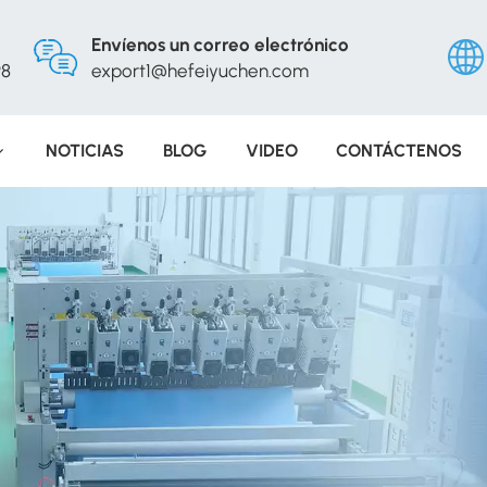
Envíenos un correo electrónico
98
export1@hefeiyuchen.com
NOTICIAS
BLOG
VIDEO
CONTÁCTENOS
Engli
Русс
Españ
Portu
عربي