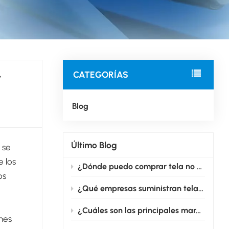
,
CATEGORÍAS
Blog
Último Blog
 se
e los
¿Dónde puedo comprar tela no tejida médica adecuada para la producción de mascarillas?
os
¿Qué empresas suministran tela no tejida para uso médico en grandes cantidades?
¿Cuáles son las principales marcas que fabrican telas no tejidas para uso médico?
ones