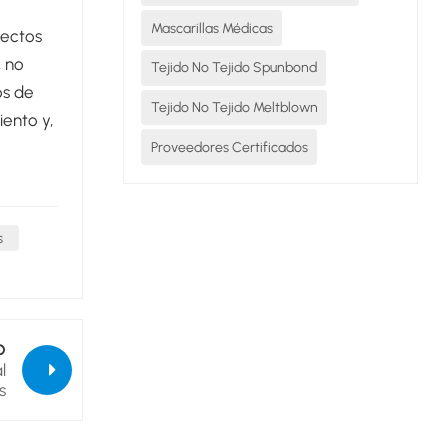
Mascarillas Médicas
pectos
, no
Tejido No Tejido Spunbond
os de
Tejido No Tejido Meltblown
iento y,
Proveedores Certificados
s
O
l
s