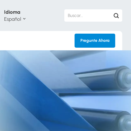
Idioma
Español
Pregunte Ahora
sh
кий
ol
guês