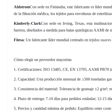
Ahlstrom
Con sede en Finlandia, este fabricante es líder mundi
de la filtración médica, los tejidos para envolturas de esteriliz
Kimberly-Clark
Con sede en Irving, Texas, esta multinacion
barrera, diseñados a medida para batas quirúrgicas AAMI de n
Fitesa
: Un fabricante líder mundial centrado en
tejidos suaves 
Cómo elegir un proveedor mayorista
1.
Certificaciones: ISO 13485, CE, EN 13795, AAMI PB70 (n
2.
Capacidad: Una producción mensual de ≥500 toneladas garan
3.
Consistencia del material: Tolerancia de gramaje ±2 g/m²; res
4.
Plazo de entrega: 7-10 días para pedidos estándar; 12-15 día
5.
Precios y cantidad mínima de pedido: Equilibrio entre coste y