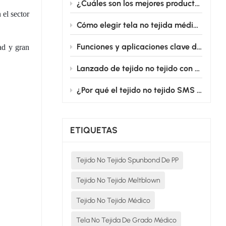
¿Cuáles son los mejores productos de tela no tejida para uso médico destinados a batas quirúrgicas?
 el sector
Cómo elegir tela no tejida médica para productos médicos desechables
Funciones y aplicaciones clave de los campos quirúrgicos fenestrados cardiovasculares
ad y gran
Lanzado de tejido no tejido con película de PE: Desde el quirófano hasta la cama de enfermería, salvaguardando silenciosamente la seguridad médica.
¿Por qué el tejido no tejido SMS es el estándar de oro para las batas quirúrgicas desechables?
ETIQUETAS
Tejido No Tejido Spunbond De PP
Tejido No Tejido Meltblown
Tejido No Tejido Médico
Tela No Tejida De Grado Médico