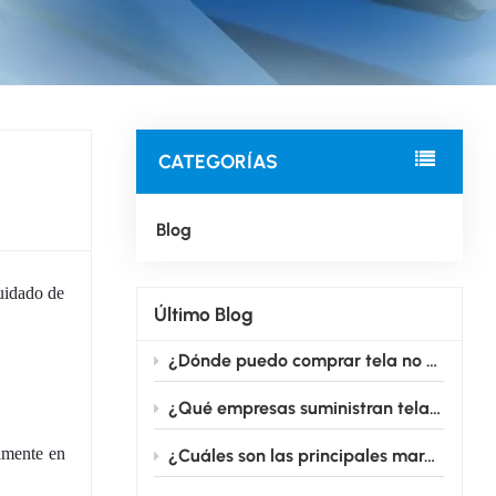
CATEGORÍAS
Blog
uidado de
Último Blog
¿Dónde puedo comprar tela no tejida médica adecuada para la producción de mascarillas?
¿Qué empresas suministran tela no tejida para uso médico en grandes cantidades?
amente en
¿Cuáles son las principales marcas que fabrican telas no tejidas para uso médico?