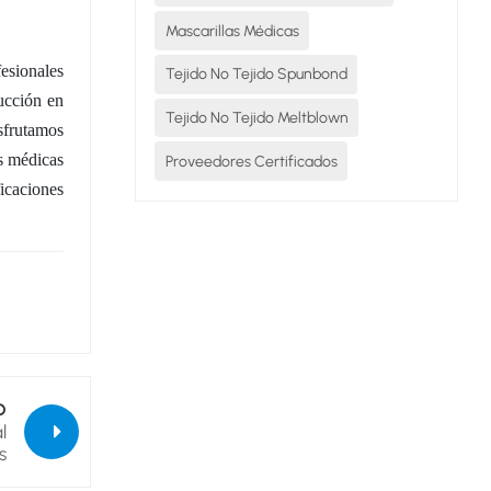
Mascarillas Médicas
esionales
Tejido No Tejido Spunbond
ucción en
Tejido No Tejido Meltblown
isfrutamos
as médicas
Proveedores Certificados
ficaciones
O
l
s