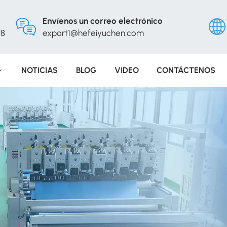
Envíenos un correo electrónico
98
export1@hefeiyuchen.com
NOTICIAS
BLOG
VIDEO
CONTÁCTENOS
Engli
Русс
Españ
Portu
عربي