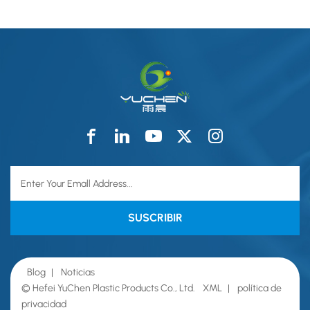
atención sanitaria.
Blog
|
Noticias
© Hefei YuChen Plastic Products Co., Ltd.
XML
|
política de
privacidad