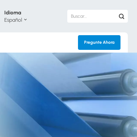
Idioma
Español
Pregunte Ahora
sh
кий
ol
guês