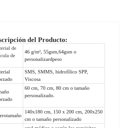
scripción del Producto:
erial de
46 g/m², 5
5
gsm,
64
gsm o
ícula de
personalizar
d
peso
erial
SMS, SMMS, hidrofílico
SPP,
orzado
Viscosa
60 cm, 70 cm, 80 cm o tamaño
maño
personalizado.
orzado
140x1
8
0 cm, 150 x 200 cm, 20
0
x2
5
0
ero
tamaño
cm o tamaño personalizado
azul médico o según los requisitos