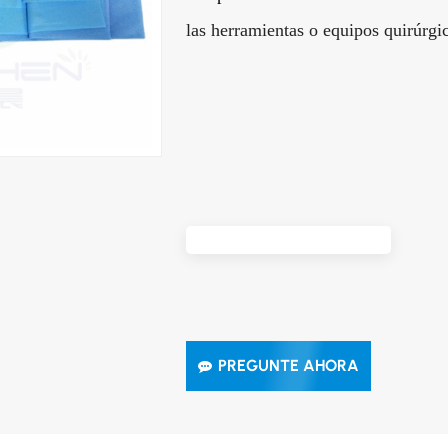
las herramientas o equipos quirúrgi
PREGUNTE AHORA