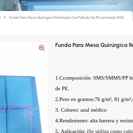
a
Funda Para Mesa Quirúrgica Reforzada Con Película De PE Laminada SMS
Funda Para Mesa Quirúrgica 
1.
C
composición
: SMS/SMMS/PP hid
de PE.
2.
Peso en gramos:
76 g/m², 81 g/m²,
3. Colores: azul médico
4
.
Rendimiento: alta barrera y resist
5. Aplicación: i
Se utiliza como cubi