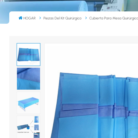
HOGAR
Piezas Del Kit Quirúrgico
Cubierta Para Mesa Quirúrgic