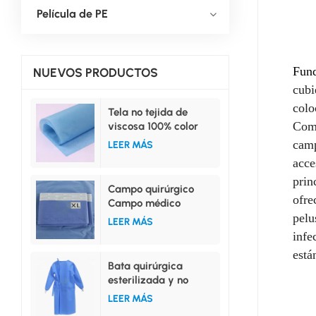
Película de PE
Fund
NUEVOS PRODUCTOS
cubi
colo
Tela no tejida de
Como
viscosa 100% color
azul para uso médico.
camp
LEER MÁS
acce
prin
Campo quirúrgico
ofre
Campo médico
Campo superior
pelu
LEER MÁS
Campo inferior
infe
Campo lateral
está
Bata quirúrgica
esterilizada y no
esterilizada, tallas
LEER MÁS
ML, XL, XXL