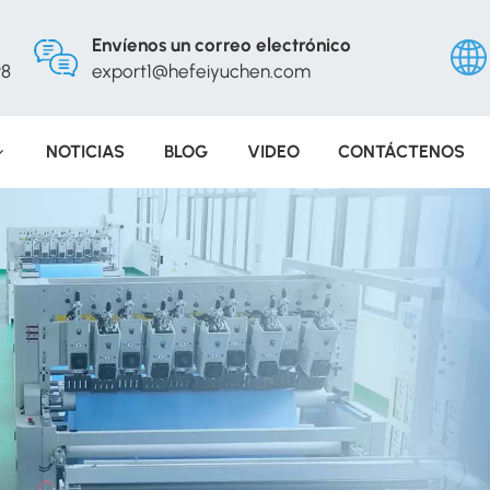
Envíenos un correo electrónico
98
export1@hefeiyuchen.com
NOTICIAS
BLOG
VIDEO
CONTÁCTENOS
Engli
Русс
Españ
Portu
عربي