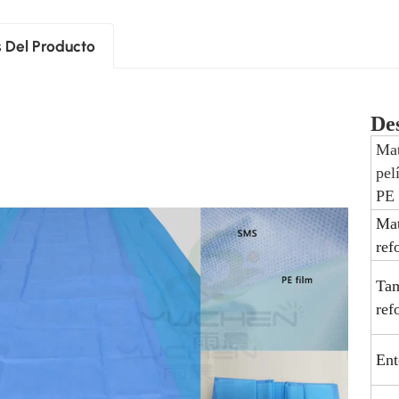
s Del Producto
De
Mat
pel
PE
Mat
ref
Ta
ref
Ent