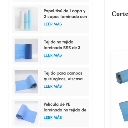
Papel tisú de 1 capa y
Corte
2 capas laminado con
película de PE.
LEER MÁS
Tejido no tejido
laminado SSS de 3
capas de alta
LEER MÁS
absorción
Tejido para campos
quirúrgicos, viscosa
hidrofílica no tejida,
LEER MÁS
película de PE
laminada
Película de PE
laminada no tejida de
PP hidrófilo o PP
LEER MÁS
repelente al agua