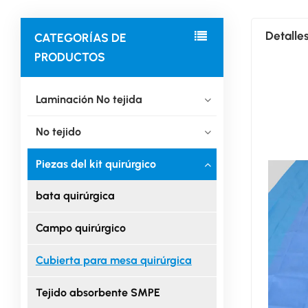
Detalle
CATEGORÍAS DE
PRODUCTOS
Laminación No tejida
No tejido
Piezas del kit quirúrgico
bata quirúrgica
Campo quirúrgico
Cubierta para mesa quirúrgica
Tejido absorbente SMPE