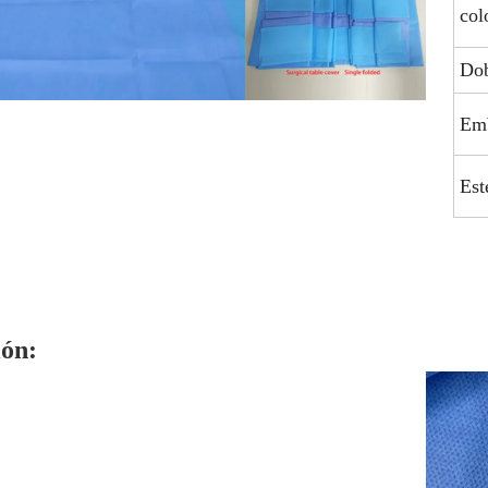
col
Dob
Emb
Est
ón: