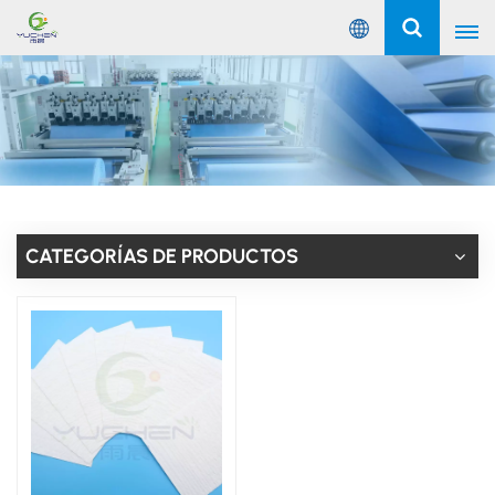
Español
English
Русский
Español
CATEGORÍAS DE PRODUCTOS
Português
عربي