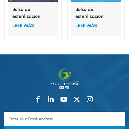
Bolsa de
Bolsa de
esterilización
esterilización
médica Tyvek para
desechable para el
LEER MÁS
LEER MÁS
paquetes
embalaje de
quirúrgicos/campos
batas/kits
quirúrgicos/batas
quirúrgicos.