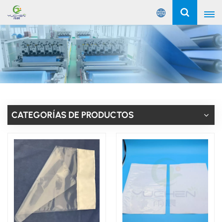
Español
English
Русский
Español
CATEGORÍAS DE PRODUCTOS
Português
عربي