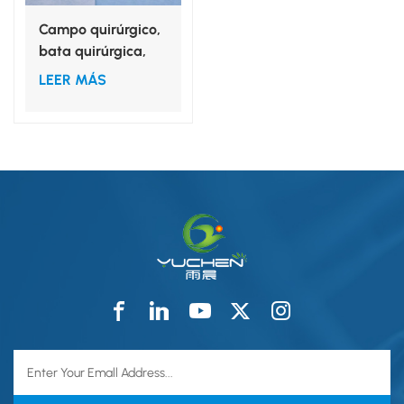
Campo quirúrgico,
bata quirúrgica,
material: pulpa de
LEER MÁS
madera, spunlace,
tela no tejida.