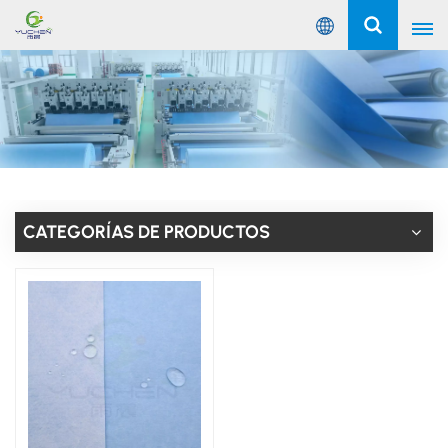
Español
English
Русский
Español
CATEGORÍAS DE PRODUCTOS
Português
عربي