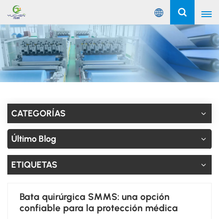
Español
English
Русский
Español
CATEGORÍAS
Português
Último Blog
عربي
ETIQUETAS
Bata quirúrgica SMMS: una opción
confiable para la protección médica