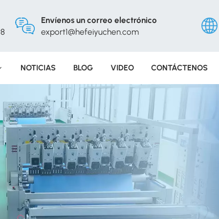
Envíenos un correo electrónico
98
export1@hefeiyuchen.com
NOTICIAS
BLOG
VIDEO
CONTÁCTENOS
Engli
Русс
Españ
Portu
عربي