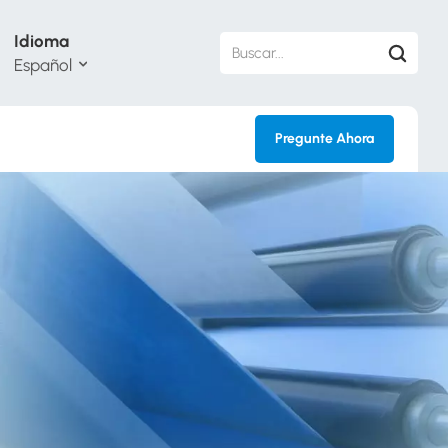
Idioma
Español
Pregunte Ahora
sh
кий
ol
guês