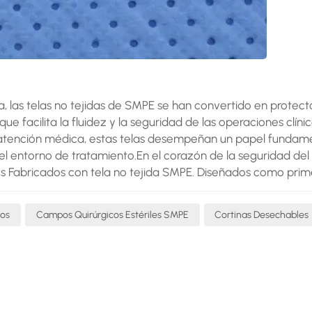
, las telas no tejidas de SMPE se han convertido en protect
e facilita la fluidez y la seguridad de las operaciones clínic
 atención médica, estas telas desempeñan un papel fundam
el entorno de tratamiento.​En el corazón de la seguridad del
s Fabricados con tela no tejida SMPE. Diseñados como prim
a barrera impermeable contra bacterias, fluidos corporales
s en el sitio quirúrgico. A diferencia de los campos rígidos.
cos
Campos Quirúrgicos Estériles SMPE
Cortinas Desechables