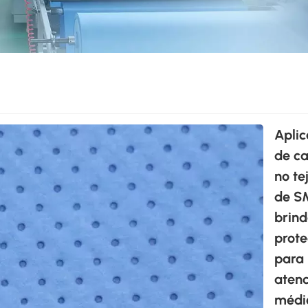
Aplic
de c
no te
de S
brind
prote
para 
atenc
médi