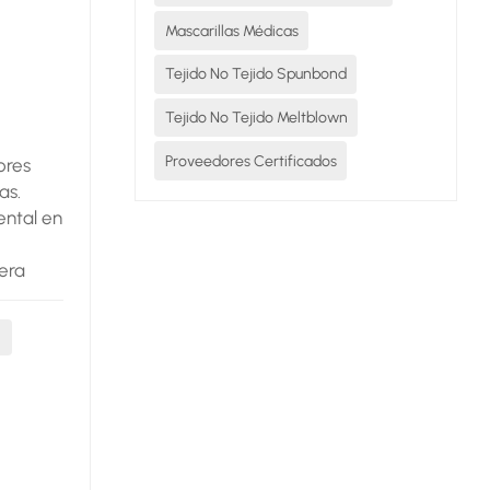
Mascarillas Médicas
Tejido No Tejido Spunbond
Tejido No Tejido Meltblown
Proveedores Certificados
ores
as.
ental en
era
 y
..