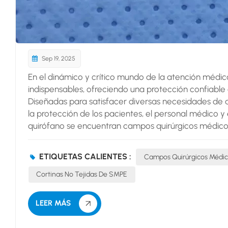
Sep 19, 2025
En el dinámico y crítico mundo de la atención médica
indispensables, ofreciendo una protección confiable qu
Diseñadas para satisfacer diversas necesidades de
la protección de los pacientes, el personal médico y 
quirófano se encuentran campos quirúrgicos médico
línea de defensa contra la contaminación, forman un
contaminantes externos, clave para prevenir infeccione
ETIQUETAS CALIENTES :
Campos Quirúrgicos Médi
Cortinas No Tejidas De SMPE
LEER MÁS