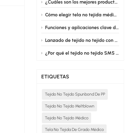
¿Cuáles son los mejores productos de tela no tejida para uso médico destinados a batas quirúrgicas?
Cómo elegir tela no tejida médica para productos médicos desechables
Funciones y aplicaciones clave de los campos quirúrgicos fenestrados cardiovasculares
Lanzado de tejido no tejido con película de PE: Desde el quirófano hasta la cama de enfermería, salvaguardando silenciosamente la seguridad médica.
¿Por qué el tejido no tejido SMS es el estándar de oro para las batas quirúrgicas desechables?
ETIQUETAS
Tejido No Tejido Spunbond De PP
Tejido No Tejido Meltblown
Tejido No Tejido Médico
Tela No Tejida De Grado Médico