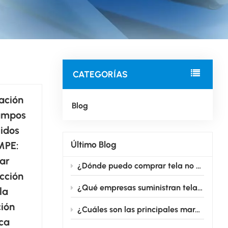
CATEGORÍAS
ación
Blog
ampos
jidos
Último Blog
MPE:
ar
¿Dónde puedo comprar tela no tejida médica adecuada para la producción de mascarillas?
cción
¿Qué empresas suministran tela no tejida para uso médico en grandes cantidades?
la
ión
¿Cuáles son las principales marcas que fabrican telas no tejidas para uso médico?
ca