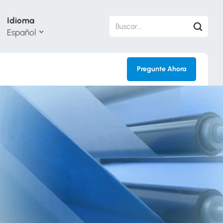
Idioma
Español
Pregunte Ahora
sh
кий
ol
guês