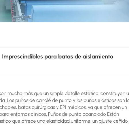
: Imprescindibles para batas de aislamiento
son mucho más que un simple detalle estético: constituyen 
. Los puños de canalé de punto y los puños elásticos son l
chables, batas quirúrgicas y EPI médicos, ya que ofrecen un
 para entornos clínicos. Puños de punto acanalado Están
tico que ofrece una elasticidad uniforme, un ajuste ceñido
u estructura transpirable y sin costuras se adapta suaveme