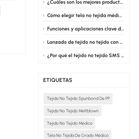
¿Cuáles son los mejores productos de tela no tejida para uso médico destinados a batas quirúrgicas?
s
Cómo elegir tela no tejida médica para productos médicos desechables
Funciones y aplicaciones clave de los campos quirúrgicos fenestrados cardiovasculares
Lanzado de tejido no tejido con película de PE: Desde el quirófano hasta la cama de enfermería, salvaguardando silenciosamente la seguridad médica.
¿Por qué el tejido no tejido SMS es el estándar de oro para las batas quirúrgicas desechables?
ETIQUETAS
Tejido No Tejido Spunbond De PP
Tejido No Tejido Meltblown
Tejido No Tejido Médico
Tela No Tejida De Grado Médico