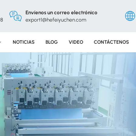
Envíenos un correo electrónico
98
export1@hefeiyuchen.com
NOTICIAS
BLOG
VIDEO
CONTÁCTENOS
Engli
Русс
Españ
Portu
عربي