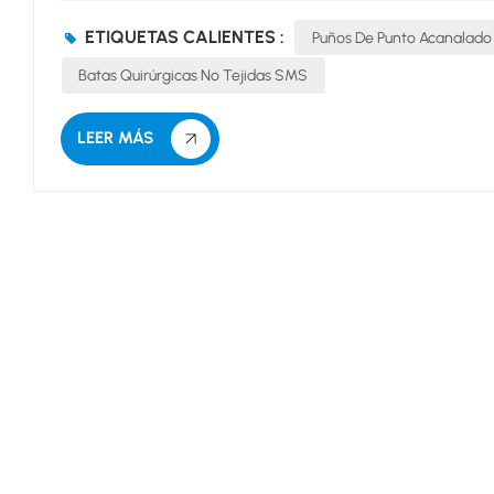
muñeca, sujeta eficazmente los puños de los guante
ETIQUETAS CALIENTES :
Puños De Punto Acanalado
prolongados...
Batas Quirúrgicas No Tejidas SMS
LEER MÁS