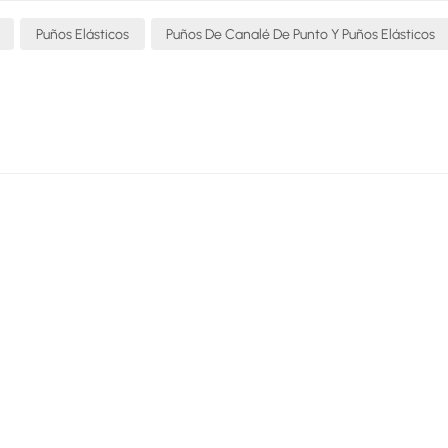
s y evita que las mangas se deslicen durante procedimiento
Puños Elásticos
Puños De Canalé De Punto Y Puños Elásticos