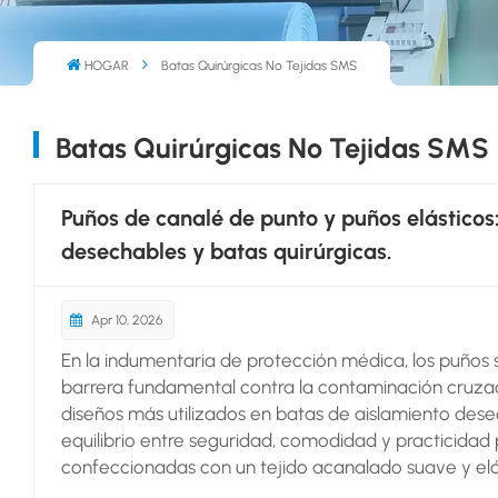
HOGAR
Batas Quirúrgicas No Tejidas SMS
Batas Quirúrgicas No Tejidas SMS
Puños de canalé de punto y puños elásticos
desechables y batas quirúrgicas.
Apr 10, 2026
En la indumentaria de protección médica, los puños 
barrera fundamental contra la contaminación cruzada
diseños más utilizados en batas de aislamiento dese
equilibrio entre seguridad, comodidad y practicidad
confeccionadas con un tejido acanalado suave y elás
cómodo y una excelente conservación de la forma. S