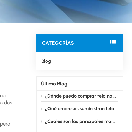
CATEGORÍAS
Blog
Último Blog
una
¿Dónde puedo comprar tela no tejida médica adecuada para la producción de mascarillas?
os dos
¿Qué empresas suministran tela no tejida para uso médico en grandes cantidades?
¿Cuáles son las principales marcas que fabrican telas no tejidas para uso médico?
 pero
nte a la