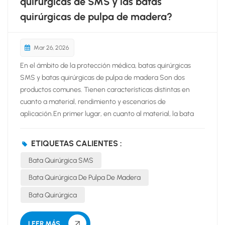
quirúrgicas de SMS y las batas
quirúrgicas de pulpa de madera?
Mar 26, 2026
En el ámbito de la protección médica, batas quirúrgicas
SMS y batas quirúrgicas de pulpa de madera Son dos
productos comunes. Tienen características distintas en
cuanto a material, rendimiento y escenarios de
aplicación.En primer lugar, en cuanto al material, la bata
quirúrgica SMS adopta una estructura compuesta de tres
capas: spunbond, meltblown y spunbond. Las fibras de la
ETIQUETAS CALIENTES :
capa meltblown forman una potente barrera física que
Bata Quirúrgica SMS
bloquea eficazmente bacterias, sangre y partículas. La bata
quirúrgica de pulpa de madera utiliza fibras de pulpa de
Bata Quirúrgica De Pulpa De Madera
madera natural como materia prima principal y se refuerza
Bata Quirúrgica
mediante el proceso de chorro de agua. Tiene una textura
suave, con un tacto similar al de los tejidos tradicionales.
Ofrece una excelente transpirabilidad, pero su rendimiento
LEER MÁS