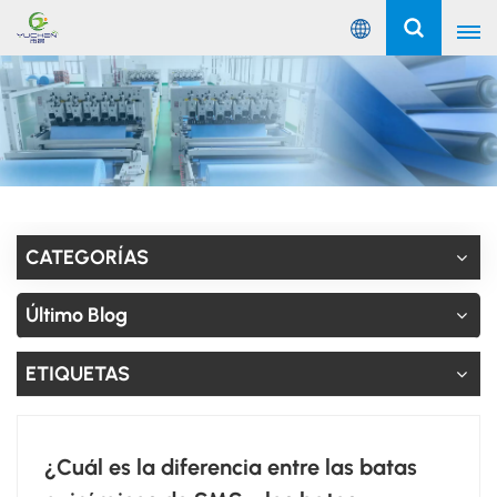
Español
English
Русский
Español
CATEGORÍAS
Português
Último Blog
عربي
ETIQUETAS
¿Cuál es la diferencia entre las batas