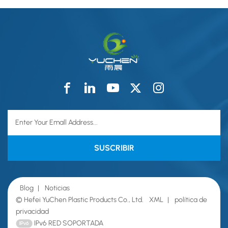
Blog
|
Noticias
© Hefei YuChen Plastic Products Co., Ltd.
XML
|
política de
privacidad
IPv6 RED SOPORTADA