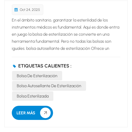
Oct 24, 2025
En el ámbito sanitario, garantizar la esterilidad de los
instrumentos médicos es fundamental. Aquí es donde entra
en juego la bolsa de esterilización se convierte en una
herramienta fundamental. Pero no todas las bolsas son
iguales. bolsa autosellante de esterilización Ofrece un
diseño superior y fácil de usar que mejora la seguridad y la
eficiencia en cualquier entorno clínico.¿Qué es
ETIQUETAS CALIENTES :
exactamente? Una bolsa de esterilización autosellante es
Bolsa De Esterilización
un envase de grado médico, generalmente laminado de
papel y plástico, con una tira adhesiva. Este ingenioso
Bolsa Autosellante De Esterilización
diseño permite al personal sanitario sellar de forma segura
Bolsa Esterilizada
un instrumento sin necesidad de una termoselladora. Una
vez introducida la bolsa, se retira la tira adhesiva y se
presiona la solapa adhesiva para sellarla completamente. A
LEER MÁS
continuación,...