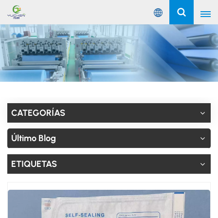
Español
English
Русский
Español
CATEGORÍAS
Português
Último Blog
عربي
ETIQUETAS