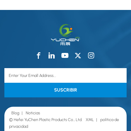
Blog
|
Noticias
© Hefei YuChen Plastic Products Co., Ltd.
XML
|
política de
privacidad