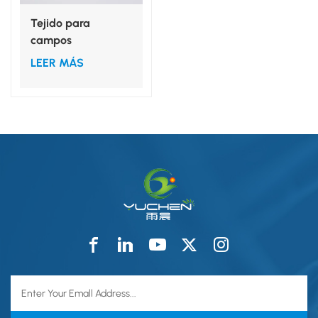
Tejido para
campos
quirúrgicos, viscosa
LEER MÁS
hidrofílica no
tejida, película de
PE laminada