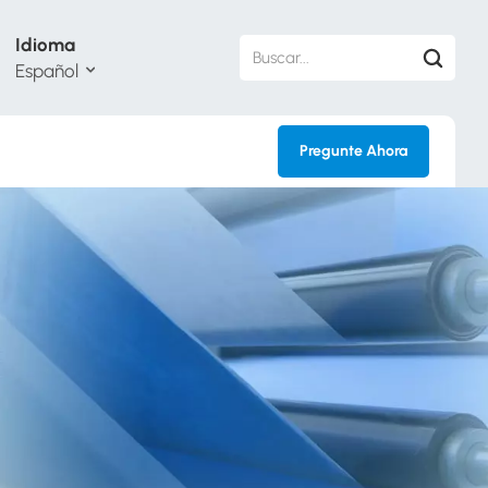
Idioma
Español
Pregunte Ahora
sh
кий
ol
guês