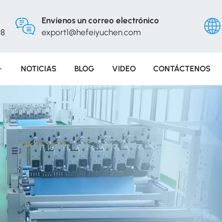
Envíenos un correo electrónico
98
export1@hefeiyuchen.com
NOTICIAS
BLOG
VIDEO
CONTÁCTENOS
Engli
Русс
Españ
Portu
عربي