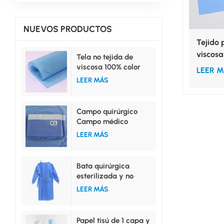
NUEVOS PRODUCTOS
Tejido 
viscosa 
Tela no tejida de
películ
viscosa 100% color
LEER 
azul para uso médico.
LEER MÁS
Campo quirúrgico
Campo médico
Campo superior
LEER MÁS
Campo inferior
Campo lateral
Bata quirúrgica
esterilizada y no
esterilizada, tallas
LEER MÁS
ML, XL, XXL
Papel tisú de 1 capa y