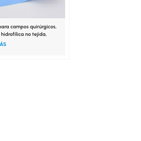
para campos quirúrgicos,
hidrofílica no tejida,
a de PE laminada
MÁS