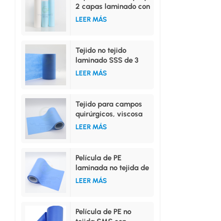
2 capas laminado con
película de PE.
LEER MÁS
Tejido no tejido
laminado SSS de 3
capas de alta
LEER MÁS
absorción
Tejido para campos
quirúrgicos, viscosa
hidrofílica no tejida,
LEER MÁS
película de PE
laminada
Película de PE
laminada no tejida de
PP hidrófilo o PP
LEER MÁS
repelente al agua
Película de PE no