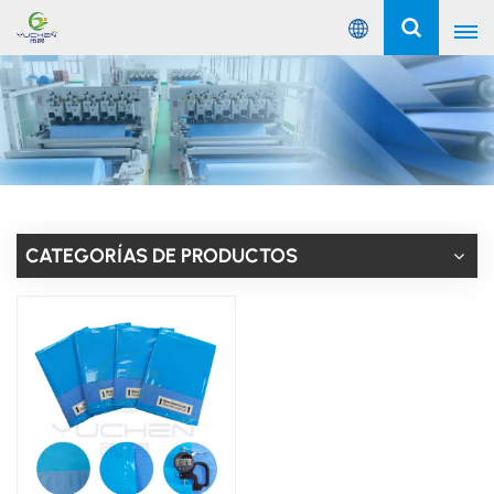
Español
English
Русский
Español
CATEGORÍAS DE PRODUCTOS
Português
عربي