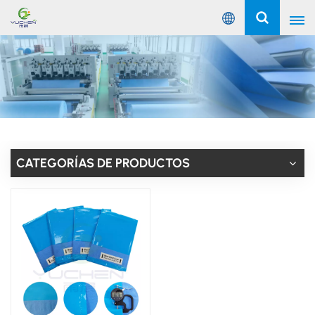
Español
English
Русский
Español
CATEGORÍAS DE PRODUCTOS
Português
عربي