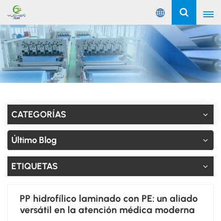
Español
English
Русский
Español
CATEGORÍAS
Português
Último Blog
عربي
ETIQUETAS
PP hidrofílico laminado con PE: un aliado
versátil en la atención médica moderna