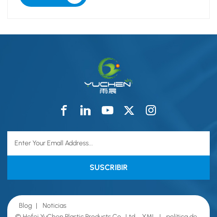
Blog
|
Noticias
© Hefei YuChen Plastic Products Co., Ltd.
XML
|
política de