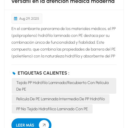
versátil en la atención médica moderna
Aug 29, 2025
En el cambiante panorama de los materiales médicos, el PP
(polipropileno) hidrófilo laminado con PE destaca por su
combinación única de funcionalidad y fiabilidad. Este
compuesto, que combina las propiedades de barrera del PE
(polietileno) con la naturaleza hidrófila y absorbente del PP
modificado, aborda deficiencias críticas en la atención
médica, convirtiéndolo en un producto básico en diversos
ETIQUETAS CALIENTES :
escenarios clínicos. Una aplicación fundamental de Película
Tejido PP Hidrófilo Laminado/recubierto Con Película
de PE laminado/saburral PP hidrófilo tela Se trata de
De PE
productos para el cuidado de heridas, como gasas estériles
y apósitos compuestos. La capa hidrófila de PP actúa como
Película De PE Laminada Intermedia De PP Hidrófilo
una base altamente absorbente, absorbiendo rápidamente
PP No Tejido Hidrofílico Laminado Con PE
el exudado, la sangre o los fluidos corporales de la herida
para mantener el lecho seco y libre de exceso de hume...
LEER MÁS