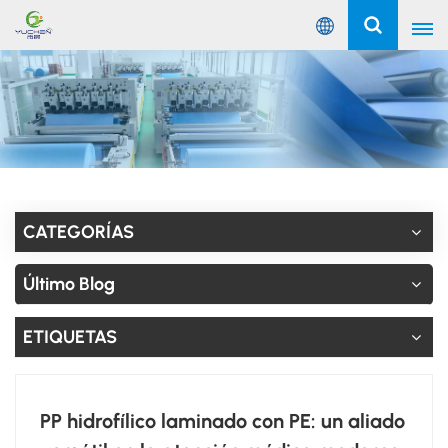
Español
English
Русский
Español
CATEGORÍAS
Português
Último Blog
عربي
ETIQUETAS
PP hidrofílico laminado con PE: un aliado