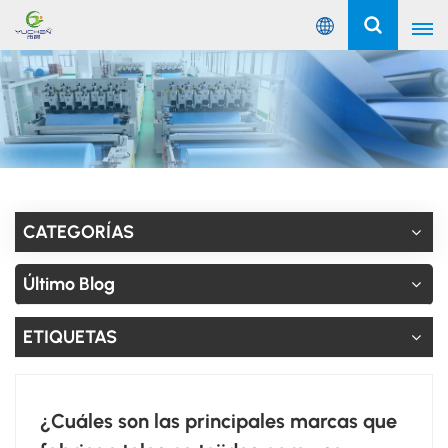
Español
English
Русский
Español
CATEGORÍAS
Português
Último Blog
عربي
ETIQUETAS
¿Cuáles son las principales marcas que