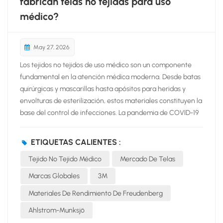
fabrican telas no tejidas para uso
médico?
May 27, 2026
Los tejidos no tejidos de uso médico son un componente
fundamental en la atención médica moderna. Desde batas
quirúrgicas y mascarillas hasta apósitos para heridas y
envolturas de esterilización, estos materiales constituyen la
base del control de infecciones. La pandemia de COVID-19
aceleró drásticamente la demanda, por lo que resulta
esencial que los profesionales de compras, los fabricantes
ETIQUETAS CALIENTES :
de dispositivos médicos y los proveedores de atención
Tejido No Tejido Médico
Mercado De Telas
médica conozcan a los principales fabricantes.Entonces,
¿Qué empresas dominan el mercado global? tejido no
Marcas Globales
3M
tejido médico ¿Mercado de telas?A continuación se
Materiales De Rendimiento De Freudenberg
presenta un análisis exhaustivo de las principales marcas,
basado en su cuota de mercado, liderazgo tecnológico y
Ahlstrom-Munksjö
alcance global. Marcas globales3MUna marca de renombre