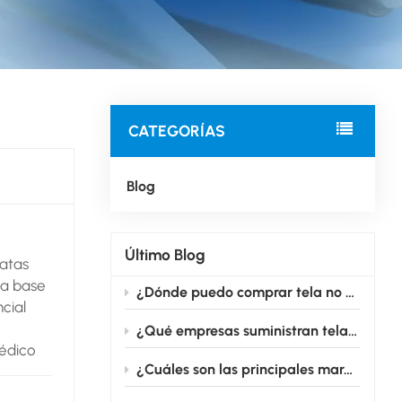
CATEGORÍAS
Blog
Último Blog
atas
la base
¿Dónde puedo comprar tela no tejida médica adecuada para la producción de mascarillas?
cial
¿Qué empresas suministran tela no tejida para uso médico en grandes cantidades?
médico
¿Cuáles son las principales marcas que fabrican telas no tejidas para uso médico?
ota de
 mel...