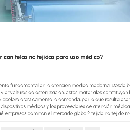
rican telas no tejidas para uso médico?
nente fundamental en la atención médica moderna. Desde b
 y envolturas de esterilización, estos materiales constituyen 
 aceleró drásticamente la demanda, por lo que resulta esen
e dispositivos médicos y los proveedores de atención médica
Qué empresas dominan el mercado global? tejido no tejido 
lisis exhaustivo de las principales marcas, basado en su cu
arcas globales3MUna marca de renombre mundial con tejidos