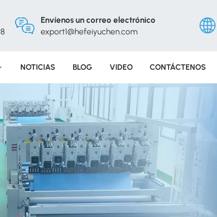
Envíenos un correo electrónico
98
export1@hefeiyuchen.com
NOTICIAS
BLOG
VIDEO
CONTÁCTENOS
Engli
Русс
Españ
Portu
عربي