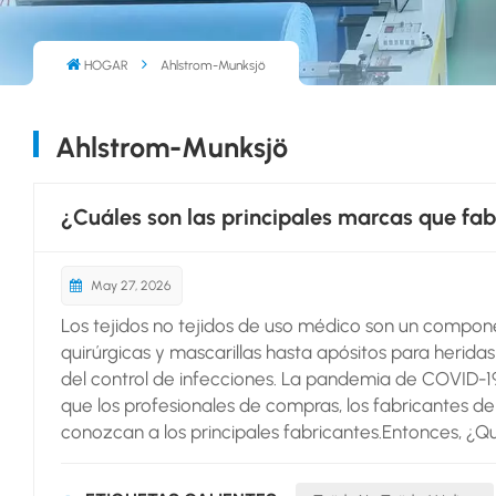
HOGAR
Ahlstrom-Munksjö
Ahlstrom-Munksjö
¿Cuáles son las principales marcas que fab
May 27, 2026
Los tejidos no tejidos de uso médico son un compo
quirúrgicas y mascarillas hasta apósitos para heridas
del control de infecciones. La pandemia de COVID-19
que los profesionales de compras, los fabricantes d
conozcan a los principales fabricantes.Entonces, ¿
¿Mercado de telas?A continuación se presenta un aná
mercado, liderazgo tecnológico y alcance global. M