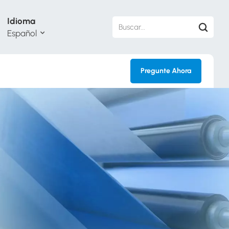
Idioma
Español
Pregunte Ahora
sh
кий
ol
guês