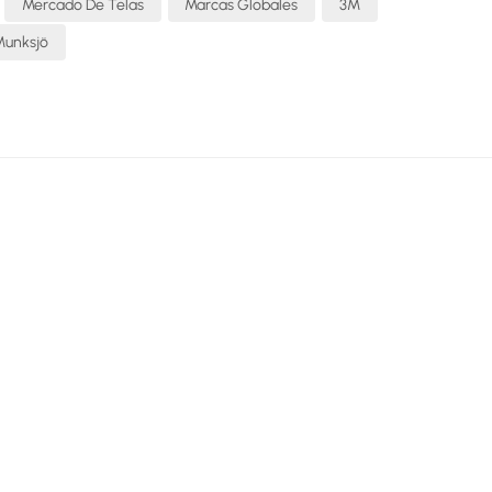
Mercado De Telas
Marcas Globales
3M
Munksjö