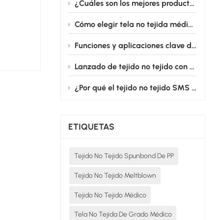
¿Cuáles son los mejores productos de tela no tejida para uso médico destinados a batas quirúrgicas?
Cómo elegir tela no tejida médica para productos médicos desechables
Funciones y aplicaciones clave de los campos quirúrgicos fenestrados cardiovasculares
Lanzado de tejido no tejido con película de PE: Desde el quirófano hasta la cama de enfermería, salvaguardando silenciosamente la seguridad médica.
¿Por qué el tejido no tejido SMS es el estándar de oro para las batas quirúrgicas desechables?
ETIQUETAS
Tejido No Tejido Spunbond De PP
Tejido No Tejido Meltblown
Tejido No Tejido Médico
Tela No Tejida De Grado Médico