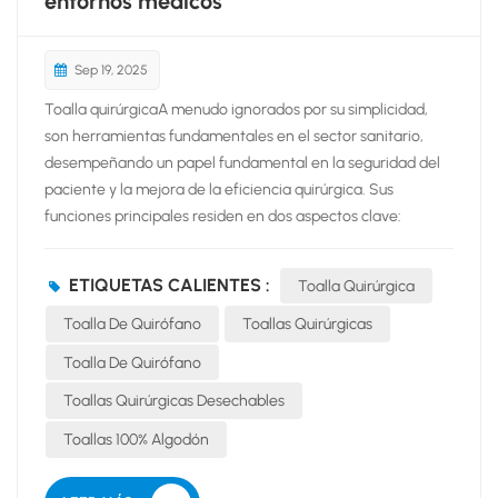
entornos médicos
Sep 19, 2025
Toalla quirúrgicaA menudo ignorados por su simplicidad,
son herramientas fundamentales en el sector sanitario,
desempeñando un papel fundamental en la seguridad del
paciente y la mejora de la eficiencia quirúrgica. Sus
funciones principales residen en dos aspectos clave:
mantener la esterilidad del campo quirúrgico para evitar la
contaminación y absorber eficazmente los fluidos, lo cual
ETIQUETAS CALIENTES :
Toalla Quirúrgica
es crucial para garantizar una visibilidad clara durante los
procedimientos médicos. En términos de especificaciones
Toalla De Quirófano
Toallas Quirúrgicas
del producto, toallas quirúrgicas Están hechas de 100 %
Toalla De Quirófano
algodón, un material que contribuye a su excelente
Toallas Quirúrgicas Desechables
rendimiento. Vienen en un tamaño estándar de 40 x 60 cm,
y también están disponibles e...
Toallas 100% Algodón