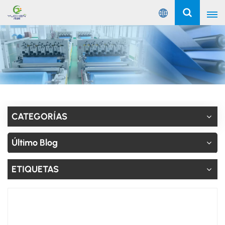
Español
English
Русский
Español
CATEGORÍAS
Português
Último Blog
عربي
ETIQUETAS