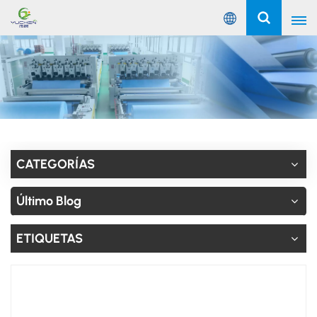
Español
English
Русский
Español
CATEGORÍAS
Português
Último Blog
عربي
ETIQUETAS