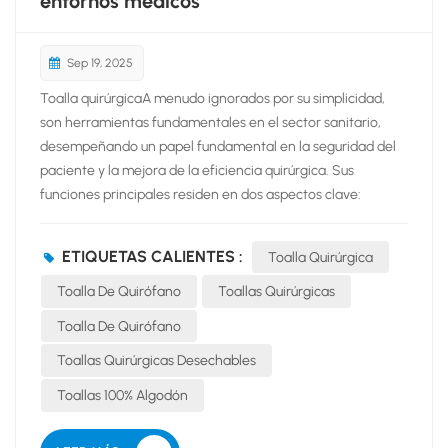
entornos médicos
Sep 19, 2025
Toalla quirúrgicaA menudo ignorados por su simplicidad,
son herramientas fundamentales en el sector sanitario,
desempeñando un papel fundamental en la seguridad del
paciente y la mejora de la eficiencia quirúrgica. Sus
funciones principales residen en dos aspectos clave:
mantener la esterilidad del campo quirúrgico para evitar la
contaminación y absorber eficazmente los fluidos, lo cual
ETIQUETAS CALIENTES :
Toalla Quirúrgica
es crucial para garantizar una visibilidad clara durante los
procedimientos médicos. En términos de especificaciones
Toalla De Quirófano
Toallas Quirúrgicas
del producto, toallas quirúrgicas Están hechas de 100 %
Toalla De Quirófano
algodón, un material que contribuye a su excelente
Toallas Quirúrgicas Desechables
rendimiento. Vienen en un tamaño estándar de 40 x 60 cm,
y también están disponibles e...
Toallas 100% Algodón