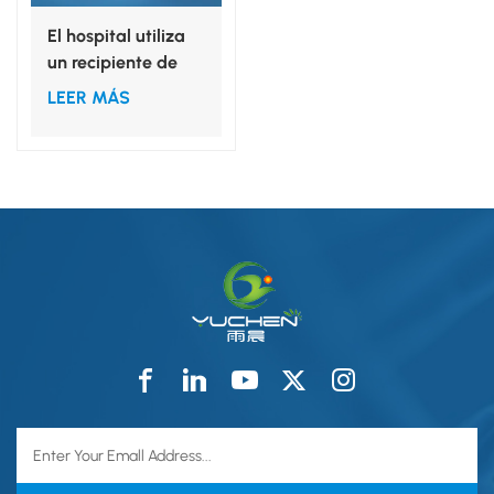
El hospital utiliza
un recipiente de
plástico
LEER MÁS
desechable para
instrumental
quirúrgico.