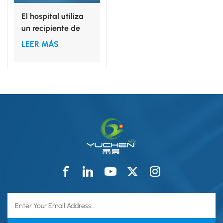
El hospital utiliza
un recipiente de
plástico
LEER MÁS
desechable para
instrumental
quirúrgico.