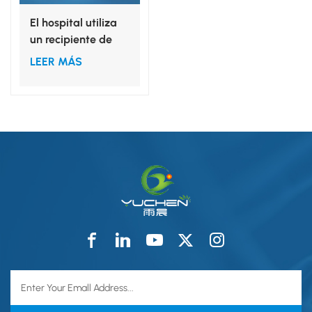
El hospital utiliza
un recipiente de
plástico
LEER MÁS
desechable para
instrumental
quirúrgico.